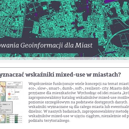
wania Geoinformacji dla Miast
 strefy abonamentów płatnego parkowania?
Czy prosty system przydzielania stref abonamentowych w 
miejsca zameldowania gwarantuje abonentom równą dost
postojowych? Czy sposób rozumienia miejsca zameldowan
warunki parkingowe? Jak zapewnić wszystkim abonentom
miejsc parkingowych? Nad tym problemem pracował Zes
w ramach ekspertyzy wykonanej na zlecenie Zarządu Dróg
Warszawa.