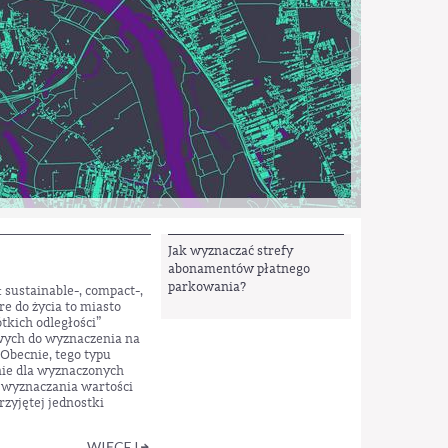
Jak wyznaczać strefy
abonamentów płatnego
parkowania?
pewnej odległości od
ępność miejsc
ia abonenta zmienia
 podobną dostępność
pół Badawczy VCITYLAB
 Miejskich m.st.
WIĘCEJ